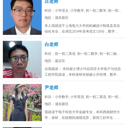
庄老师
科目：小学语文, 小学数学, 初一初二数学, 初一初二...
地区：浦东新区
本人现就读于上海电力大学的机械设计制造及其自
动化专业，在湖北2024年高考语文126分，数学
128，物理88，化学92，...
白老师
科目：初一初二英语, 初一初二数学, 初一初二物理, ...
地区：嘉定区
自我描述： 本科硕士博士均在同济大学电子与信息
工程学院就读，本科保研本校硕士并转博。数学高
考142，物理高考91，化学...
尹老师
科目：小学数学, 小学英语, 初一初二英语, 初一初二...
地区：浦东新区
现就读于电子科技大学金融专业，本科西南财经大
学，保研，在校期间成绩优异，获得三好学生，英
语四级证书，英语六级证书，英语六...