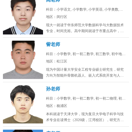
科目：小学语文, 小学数学, 小学英语, 小学奥数, ...
地区：闵行区
现大一就读于华东师范大学数据科学与大数据技术
专业，时间充裕。高中期间就读于市重点高中，总
分常年保持在年极段A+水平，数学...
訾老师
科目：小学数学, 初一初二数学, 初三数学, 初中地理...
地区：松江区
现为中国计量大学安全工程专业硕士研究生，研究
方向为智能外骨骼机器人、嵌入式系统开发与人工
智能算法。目前在卧龙电驱中央研究...
孙老师
科目：小学数学, 初一初二数学, 初一初二物理, 初一...
地区：杨浦区
本科就读于天津大学，现为复旦大学电子科学与技
术专业在读博士（2026级，江湾校区），研究方向
为激光通信。时间充裕，工作日...