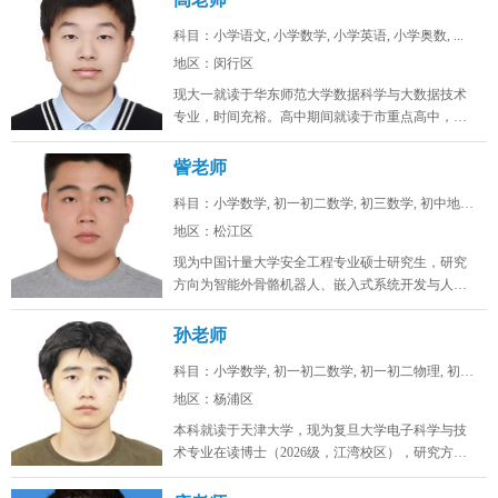
科目：小学语文, 小学数学, 小学英语, 小学奥数, ...
地区：闵行区
现大一就读于华东师范大学数据科学与大数据技术
专业，时间充裕。高中期间就读于市重点高中，总
分常年保持在年极段A+水平，数学...
訾老师
科目：小学数学, 初一初二数学, 初三数学, 初中地理...
地区：松江区
现为中国计量大学安全工程专业硕士研究生，研究
方向为智能外骨骼机器人、嵌入式系统开发与人工
智能算法。目前在卧龙电驱中央研究...
孙老师
科目：小学数学, 初一初二数学, 初一初二物理, 初一...
地区：杨浦区
本科就读于天津大学，现为复旦大学电子科学与技
术专业在读博士（2026级，江湾校区），研究方向
为激光通信。时间充裕，工作日...