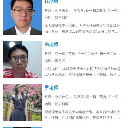
庄老师
科目：小学语文, 小学数学, 初一初二数学, 初一初二...
地区：浦东新区
本人现就读于上海电力大学的机械设计制造及其自
动化专业，在湖北2024年高考语文126分，数学
128，物理88，化学92，...
白老师
科目：初一初二英语, 初一初二数学, 初一初二物理, ...
地区：嘉定区
自我描述： 本科硕士博士均在同济大学电子与信息
工程学院就读，本科保研本校硕士并转博。数学高
考142，物理高考91，化学...
尹老师
科目：小学数学, 小学英语, 初一初二英语, 初一初二...
地区：浦东新区
现就读于电子科技大学金融专业，本科西南财经大
学，保研，在校期间成绩优异，获得三好学生，英
语四级证书，英语六级证书，英语六...