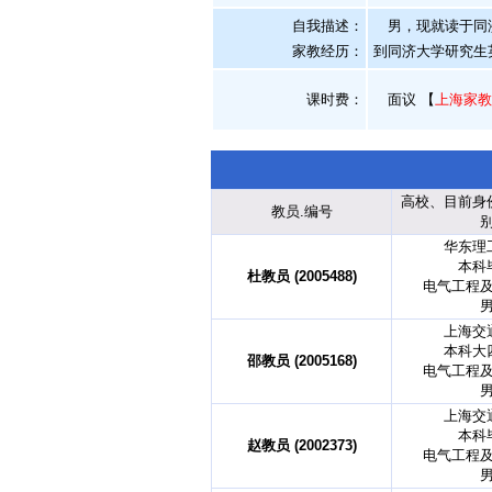
自我描述：
男，现就读于同济
家教经历：
到同济大学研究生
课时费：
面议
【
上海家教
高校、目前身
教员.编号
华东理
本科
杜教员 (2005488)
电气工程
上海交
本科大
邵教员 (2005168)
电气工程
上海交
本科
赵教员 (2002373)
电气工程