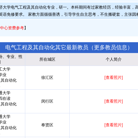
大学电气工程及其自动化专业，研一。本科期间有过家教经历，经验丰富，高考语
英语免修要求。 家教方面循循善诱，引导学生自主思考，不生搬硬套，主张因
中心资费参考
】
电气工程及其自动化其它最新教员（
更多教员信息
）
份、专业、性
所在城区
个人简介
别
工大学
毕业
徐汇区
[查看照片]
及其自动化
男
通大学
四在读
闵行区
[查看照片]
及其自动化
男
通大学
毕业
奉贤区
[查看照片]
及其自动化
男