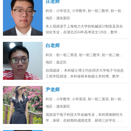
庄老师
科目：小学语文, 小学数学, 初一初二数学, 初一初二...
地区：浦东新区
本人现就读于上海电力大学的机械设计制造及其自
动化专业，在湖北2024年高考语文126分，数学
128，物理88，化学92，...
白老师
科目：初一初二英语, 初一初二数学, 初一初二物理, ...
地区：嘉定区
自我描述： 本科硕士博士均在同济大学电子与信息
工程学院就读，本科保研本校硕士并转博。数学高
考142，物理高考91，化学...
尹老师
科目：小学数学, 小学英语, 初一初二英语, 初一初二...
地区：浦东新区
现就读于电子科技大学金融专业，本科西南财经大
学，保研，在校期间成绩优异，获得三好学生，英
语四级证书，英语六级证书，英语六...