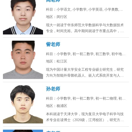
科目：小学语文, 小学数学, 小学英语, 小学奥数, ...
地区：闵行区
现大一就读于华东师范大学数据科学与大数据技术
专业，时间充裕。高中期间就读于市重点高中，总
分常年保持在年极段A+水平，数学...
訾老师
科目：小学数学, 初一初二数学, 初三数学, 初中地理...
地区：松江区
现为中国计量大学安全工程专业硕士研究生，研究
方向为智能外骨骼机器人、嵌入式系统开发与人工
智能算法。目前在卧龙电驱中央研究...
孙老师
科目：小学数学, 初一初二数学, 初一初二物理, 初一...
地区：杨浦区
本科就读于天津大学，现为复旦大学电子科学与技
术专业在读博士（2026级，江湾校区），研究方向
为激光通信。时间充裕，工作日...