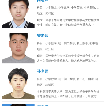
科目：小学语文, 小学数学, 小学英语, 小学奥数, ...
地区：闵行区
现大一就读于华东师范大学数据科学与大数据技术
专业，时间充裕。高中期间就读于市重点高中，总
分常年保持在年极段A+水平，数学...
訾老师
科目：小学数学, 初一初二数学, 初三数学, 初中地理...
地区：松江区
现为中国计量大学安全工程专业硕士研究生，研究
方向为智能外骨骼机器人、嵌入式系统开发与人工
智能算法。目前在卧龙电驱中央研究...
孙老师
科目：小学数学, 初一初二数学, 初一初二物理, 初一...
地区：杨浦区
本科就读于天津大学，现为复旦大学电子科学与技
术专业在读博士（2026级，江湾校区），研究方向
为激光通信。时间充裕，工作日...