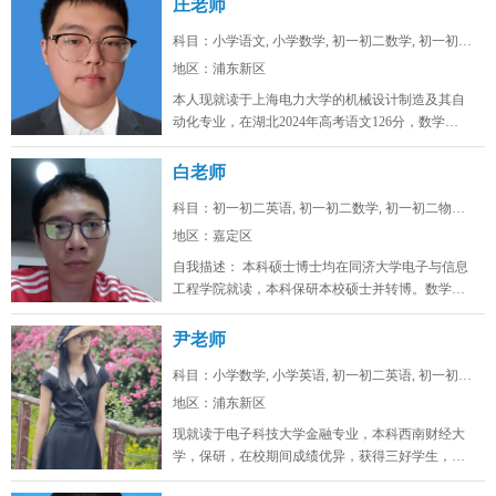
庄老师
科目：小学语文, 小学数学, 初一初二数学, 初一初二...
地区：浦东新区
本人现就读于上海电力大学的机械设计制造及其自
动化专业，在湖北2024年高考语文126分，数学
128，物理88，化学92，...
白老师
科目：初一初二英语, 初一初二数学, 初一初二物理, ...
地区：嘉定区
自我描述： 本科硕士博士均在同济大学电子与信息
工程学院就读，本科保研本校硕士并转博。数学高
考142，物理高考91，化学...
尹老师
科目：小学数学, 小学英语, 初一初二英语, 初一初二...
地区：浦东新区
现就读于电子科技大学金融专业，本科西南财经大
学，保研，在校期间成绩优异，获得三好学生，英
语四级证书，英语六级证书，英语六...