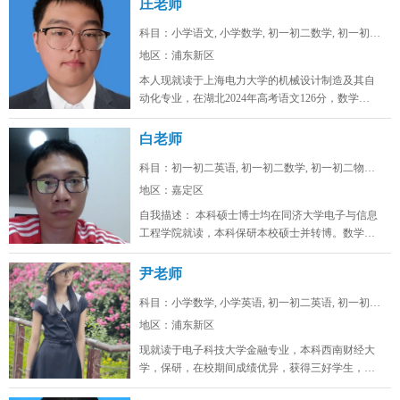
庄老师
科目：小学语文, 小学数学, 初一初二数学, 初一初二...
地区：浦东新区
本人现就读于上海电力大学的机械设计制造及其自
动化专业，在湖北2024年高考语文126分，数学
128，物理88，化学92，...
白老师
科目：初一初二英语, 初一初二数学, 初一初二物理, ...
地区：嘉定区
自我描述： 本科硕士博士均在同济大学电子与信息
工程学院就读，本科保研本校硕士并转博。数学高
考142，物理高考91，化学...
尹老师
科目：小学数学, 小学英语, 初一初二英语, 初一初二...
地区：浦东新区
现就读于电子科技大学金融专业，本科西南财经大
学，保研，在校期间成绩优异，获得三好学生，英
语四级证书，英语六级证书，英语六...