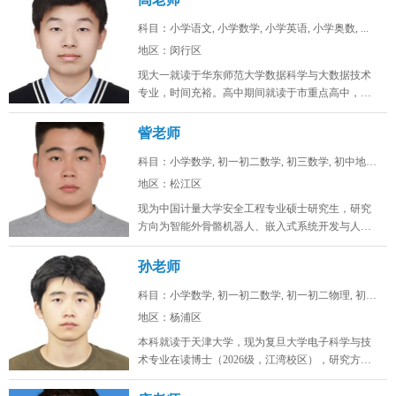
科目：小学语文, 小学数学, 小学英语, 小学奥数, ...
地区：闵行区
现大一就读于华东师范大学数据科学与大数据技术
专业，时间充裕。高中期间就读于市重点高中，总
分常年保持在年极段A+水平，数学...
訾老师
科目：小学数学, 初一初二数学, 初三数学, 初中地理...
地区：松江区
现为中国计量大学安全工程专业硕士研究生，研究
方向为智能外骨骼机器人、嵌入式系统开发与人工
智能算法。目前在卧龙电驱中央研究...
孙老师
科目：小学数学, 初一初二数学, 初一初二物理, 初一...
地区：杨浦区
本科就读于天津大学，现为复旦大学电子科学与技
术专业在读博士（2026级，江湾校区），研究方向
为激光通信。时间充裕，工作日...