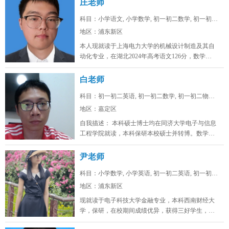
庄老师
科目：小学语文, 小学数学, 初一初二数学, 初一初二...
地区：浦东新区
本人现就读于上海电力大学的机械设计制造及其自
动化专业，在湖北2024年高考语文126分，数学
128，物理88，化学92，...
白老师
科目：初一初二英语, 初一初二数学, 初一初二物理, ...
地区：嘉定区
自我描述： 本科硕士博士均在同济大学电子与信息
工程学院就读，本科保研本校硕士并转博。数学高
考142，物理高考91，化学...
尹老师
科目：小学数学, 小学英语, 初一初二英语, 初一初二...
地区：浦东新区
现就读于电子科技大学金融专业，本科西南财经大
学，保研，在校期间成绩优异，获得三好学生，英
语四级证书，英语六级证书，英语六...