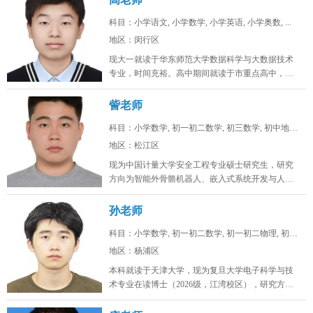
科目：小学语文, 小学数学, 小学英语, 小学奥数, ...
地区：闵行区
现大一就读于华东师范大学数据科学与大数据技术
专业，时间充裕。高中期间就读于市重点高中，总
分常年保持在年极段A+水平，数学...
訾老师
科目：小学数学, 初一初二数学, 初三数学, 初中地理...
地区：松江区
现为中国计量大学安全工程专业硕士研究生，研究
方向为智能外骨骼机器人、嵌入式系统开发与人工
智能算法。目前在卧龙电驱中央研究...
孙老师
科目：小学数学, 初一初二数学, 初一初二物理, 初一...
地区：杨浦区
本科就读于天津大学，现为复旦大学电子科学与技
术专业在读博士（2026级，江湾校区），研究方向
为激光通信。时间充裕，工作日...