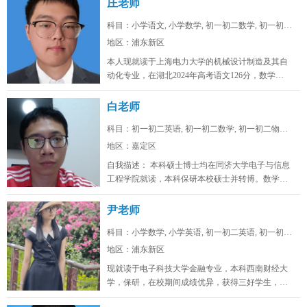
庄老师
科目：小学语文, 小学数学, 初一初二数学, 初一初二...
地区：浦东新区
本人现就读于上海电力大学的机械设计制造及其自
动化专业，在湖北2024年高考语文126分，数学
128，物理88，化学92，...
白老师
科目：初一初二英语, 初一初二数学, 初一初二物理, ...
地区：嘉定区
自我描述： 本科硕士博士均在同济大学电子与信息
工程学院就读，本科保研本校硕士并转博。数学高
考142，物理高考91，化学...
尹老师
科目：小学数学, 小学英语, 初一初二英语, 初一初二...
地区：浦东新区
现就读于电子科技大学金融专业，本科西南财经大
学，保研，在校期间成绩优异，获得三好学生，英
语四级证书，英语六级证书，英语六...