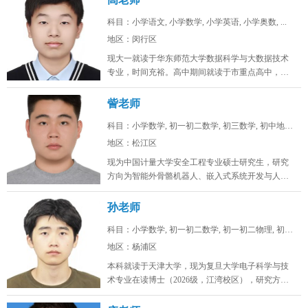
科目：小学语文, 小学数学, 小学英语, 小学奥数, ...
地区：闵行区
现大一就读于华东师范大学数据科学与大数据技术
专业，时间充裕。高中期间就读于市重点高中，总
分常年保持在年极段A+水平，数学...
訾老师
科目：小学数学, 初一初二数学, 初三数学, 初中地理...
地区：松江区
现为中国计量大学安全工程专业硕士研究生，研究
方向为智能外骨骼机器人、嵌入式系统开发与人工
智能算法。目前在卧龙电驱中央研究...
孙老师
科目：小学数学, 初一初二数学, 初一初二物理, 初一...
地区：杨浦区
本科就读于天津大学，现为复旦大学电子科学与技
术专业在读博士（2026级，江湾校区），研究方向
为激光通信。时间充裕，工作日...