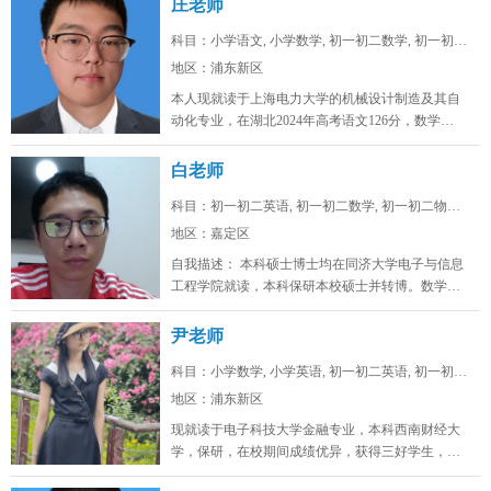
庄老师
科目：小学语文, 小学数学, 初一初二数学, 初一初二...
地区：浦东新区
本人现就读于上海电力大学的机械设计制造及其自
动化专业，在湖北2024年高考语文126分，数学
128，物理88，化学92，...
白老师
科目：初一初二英语, 初一初二数学, 初一初二物理, ...
地区：嘉定区
自我描述： 本科硕士博士均在同济大学电子与信息
工程学院就读，本科保研本校硕士并转博。数学高
考142，物理高考91，化学...
尹老师
科目：小学数学, 小学英语, 初一初二英语, 初一初二...
地区：浦东新区
现就读于电子科技大学金融专业，本科西南财经大
学，保研，在校期间成绩优异，获得三好学生，英
语四级证书，英语六级证书，英语六...