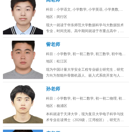
科目：小学语文, 小学数学, 小学英语, 小学奥数, ...
地区：闵行区
现大一就读于华东师范大学数据科学与大数据技术
专业，时间充裕。高中期间就读于市重点高中，总
分常年保持在年极段A+水平，数学...
訾老师
科目：小学数学, 初一初二数学, 初三数学, 初中地理...
地区：松江区
现为中国计量大学安全工程专业硕士研究生，研究
方向为智能外骨骼机器人、嵌入式系统开发与人工
智能算法。目前在卧龙电驱中央研究...
孙老师
科目：小学数学, 初一初二数学, 初一初二物理, 初一...
地区：杨浦区
本科就读于天津大学，现为复旦大学电子科学与技
术专业在读博士（2026级，江湾校区），研究方向
为激光通信。时间充裕，工作日...