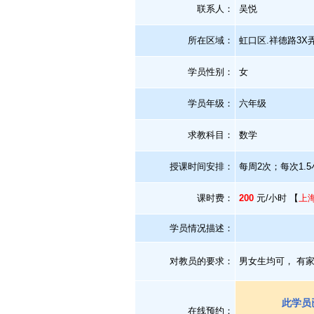
联系人：
吴悦
所在区域：
虹口区.祥德路3X弄
学员性别：
女
学员年级：
六年级
求教科目：
数学
授课时间安排：
每周2次；每次1.
课时费：
200
元/小时 【
上
学员情况描述：
对教员的要求：
男女生均可， 有
此学员
在线预约：