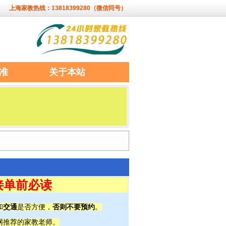
上海家教热线：13818399280（微信同号）
准
关于本站
接单前必读
交通
否则不要预约
和
是否方便，
。
网推荐的家教老师。