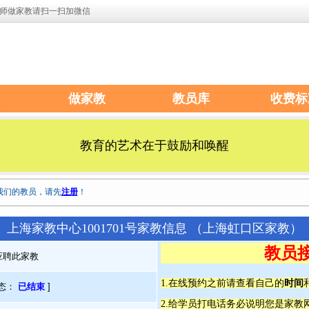
师做家教请扫一扫加微信
做家教
教员库
收费标
教育的艺术在于鼓励和唤醒
我们的教员，请先
注册
！
上海家教中心1001701号家教信息 （上海虹口区家教）
教员
应聘此家教
时间
1.在线预约之前请查看自己的
态：
已结束
]
2.给学员打电话务必说明您是家教