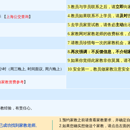
立即
3.教员与学员联系之后，请
向
及时
4.教员如果联系不上学员，请
 【
上海公交查询
】
主动
5.去学员家里试教，请务必
出
6.家教网对家教老师的收费标准，
7.请教员珍惜每一次的家教机会，
.再次强调：不反馈信息，不介绍
8
9.如果你觉得此家教非你莫属，请
5小时（周三晚上, 时间面议, 周六晚上）
10.安全第一，教员做家教注意安
海家教资费参考
】
家教经验，有责任心。
1.预约家教之前请查看家教要求，并确定
已成功找到家教老师,
2.如果您确实想做这个家教，请点击左面