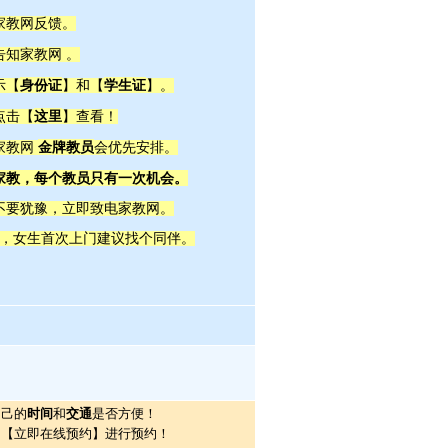
家教网反馈
。
告知家教网 。
身份证
学生证
示【
】和【
】。
这里
点击【
】查看！
金牌教员
家教网
会优先安排。
家教，每个教员只有一次机会。
不要犹豫，立即致电家教网。
全，女生首次上门建议找个同伴。
自己的
时间
和
交通
是否方便！
的【立即在线预约】进行预约！