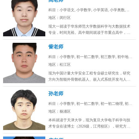
科目：小学语文, 小学数学, 小学英语, 小学奥数, ...
地区：闵行区
现大一就读于华东师范大学数据科学与大数据技术
专业，时间充裕。高中期间就读于市重点高中，总
分常年保持在年极段A+水平，数学...
訾老师
科目：小学数学, 初一初二数学, 初三数学, 初中地理...
地区：松江区
现为中国计量大学安全工程专业硕士研究生，研究
方向为智能外骨骼机器人、嵌入式系统开发与人工
智能算法。目前在卧龙电驱中央研究...
孙老师
科目：小学数学, 初一初二数学, 初一初二物理, 初一...
地区：杨浦区
本科就读于天津大学，现为复旦大学电子科学与技
术专业在读博士（2026级，江湾校区），研究方向
为激光通信。时间充裕，工作日...