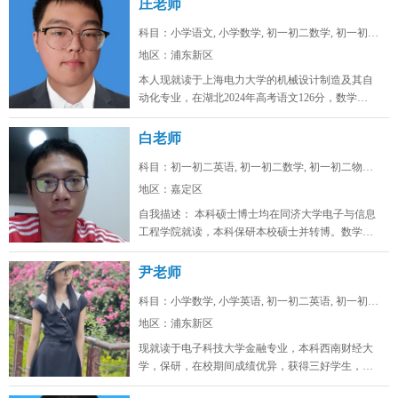
庄老师
科目：小学语文, 小学数学, 初一初二数学, 初一初二...
地区：浦东新区
本人现就读于上海电力大学的机械设计制造及其自
动化专业，在湖北2024年高考语文126分，数学
128，物理88，化学92，...
白老师
科目：初一初二英语, 初一初二数学, 初一初二物理, ...
地区：嘉定区
自我描述： 本科硕士博士均在同济大学电子与信息
工程学院就读，本科保研本校硕士并转博。数学高
考142，物理高考91，化学...
尹老师
科目：小学数学, 小学英语, 初一初二英语, 初一初二...
地区：浦东新区
现就读于电子科技大学金融专业，本科西南财经大
学，保研，在校期间成绩优异，获得三好学生，英
语四级证书，英语六级证书，英语六...