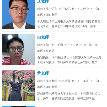
庄老师
科目：小学语文, 小学数学, 初一初二数学, 初一初二...
地区：浦东新区
本人现就读于上海电力大学的机械设计制造及其自
动化专业，在湖北2024年高考语文126分，数学
128，物理88，化学92，...
白老师
科目：初一初二英语, 初一初二数学, 初一初二物理, ...
地区：嘉定区
自我描述： 本科硕士博士均在同济大学电子与信息
工程学院就读，本科保研本校硕士并转博。数学高
考142，物理高考91，化学...
尹老师
科目：小学数学, 小学英语, 初一初二英语, 初一初二...
地区：浦东新区
现就读于电子科技大学金融专业，本科西南财经大
学，保研，在校期间成绩优异，获得三好学生，英
语四级证书，英语六级证书，英语六...