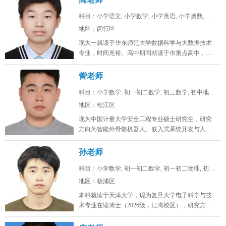
科目：小学语文, 小学数学, 小学英语, 小学奥数, ...
地区：闵行区
现大一就读于华东师范大学数据科学与大数据技术
专业，时间充裕。高中期间就读于市重点高中，总
分常年保持在年极段A+水平，数学...
訾老师
科目：小学数学, 初一初二数学, 初三数学, 初中地理...
地区：松江区
现为中国计量大学安全工程专业硕士研究生，研究
方向为智能外骨骼机器人、嵌入式系统开发与人工
智能算法。目前在卧龙电驱中央研究...
孙老师
科目：小学数学, 初一初二数学, 初一初二物理, 初一...
地区：杨浦区
本科就读于天津大学，现为复旦大学电子科学与技
术专业在读博士（2026级，江湾校区），研究方向
为激光通信。时间充裕，工作日...