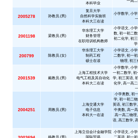
一高二
本科毕业
复旦大学
小学数学, 小学
2005278
孙教员.(男)
自然科学实验班
本科大三在读
小学语文, 小学
华东理工大学
数, 初一初二数
2001198
梁教员.(男)
财务管理
初二化学, 初三
在职培训机构教师
学
华东理工大学
小学语文, 小学
200799
陈教员.(女)
制药工程
二数学, 初一初
硕士在读
物理, 初三
小学数学, 小学
上海工程技术大学
一初二数学, 初
2001539
戴教员.(男)
电气工程及其自动化
学, 初三英语, 
本科大二在读
化学, 高一高二
小学奥数, 初
学, 初一初二物
上海交通大学
英语, 初三数学,
2004251
周教员.(男)
电子信息
中奥数, 高一高
本科大一在读
高一高二物理,
语, 高三数学, 
上海立信会计金融学院
小学语文, 小学
2003694
杨教员.(男)
国际贸易
二英语, 初一初