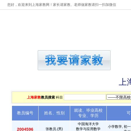
您好，欢迎来到上海家教网！家长请家教、老师做家教请扫一扫加微信
首页
请家教
做家教
上
上海家教
教员搜索
科目
就读、毕业高校
教员编号
姓名、性别
可
专业、学历
中国海洋大学
小学数学, 初一
2004596
张教员.(男)
数学与应用数学