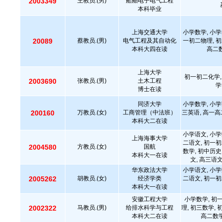
2003349
王教员.(男)
船舶电子电气工程
本科毕业
上海交通大学
小学数学, 小学
20089
蔡教员.(男)
电气工程及其自动化
一初二物理, 初
本科大四在读
高二数
上海大学
初一初二化学,
2003690
张教员.(男)
土木工程
学
博士在读
同济大学
小学数学, 小学
200160
万教员.(女)
工商管理（中法班）
三英语, 高一高
本科大二在读
小学语文, 小学
上海海事大学
二语文, 初一初
2004580
方教员.(女)
国航
数学, 初中历史
本科大一在读
文, 高三语
华东政法大学
小学语文, 小学
2005262
胡教员.(女)
经济学类
二语文, 初一初
本科大一在读
安徽工程大学
小学数学, 初
2002322
马教员.(男)
给排水科学与工程
理, 初三数学, 
本科大二在读
高二数学