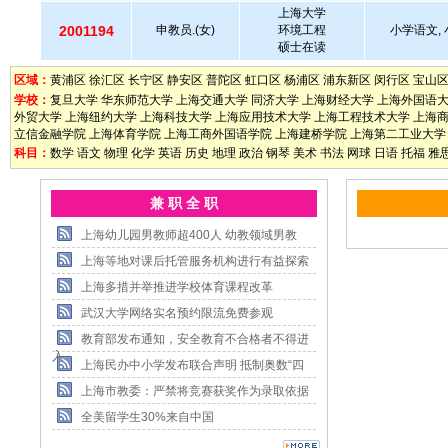
上海大学
2001194
申教员.(女)
环境工程
小学语文, 
硕士在读
区域：
黄浦区
徐汇区
长宁区
静安区
普陀区
虹口区
杨浦区
浦东新区
闵行区
宝山
学校：
复旦大学
华东师范大学
上海交通大学
同济大学
上海财经大学
上海外国语
外贸大学
上海纽约大学
上海科技大学
上海应用技术大学
上海工程技术大学
上海
立信金融学院
上海体育学院
上海工商外国语学院
上海建桥学院
上海第二工业大学
科目：
数学
语文
物理
化学
英语
历史
地理
政治
钢琴
美术
书法
网球
日语
托福
雅
兼 职 全 职
上海幼儿园男教师超400人 幼教领域男教
上海等地对课后托管服务机构进行有益探索
上海多措并举推进学校体育课程改革
武汉大学网络实名预约限流免费参观
教育部发布通知，安全教育不合格者不得进
入
上海民办中小学发布联合声明 抵制奥数“四
上海市教委：严禁将竞赛获奖作为录取依据
全美留学生30%来自中国