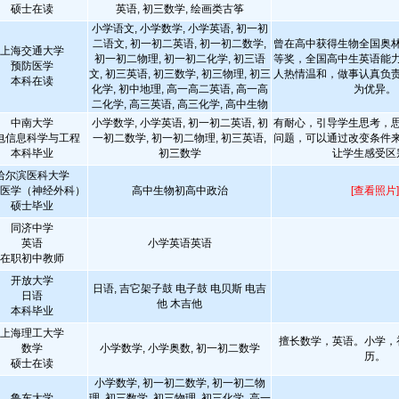
硕士在读
英语, 初三数学, 绘画类古筝
小学语文, 小学数学, 小学英语, 初一初
二语文, 初一初二英语, 初一初二数学,
曾在高中获得生物全国奥
上海交通大学
初一初二物理, 初一初二化学, 初三语
等奖，全国高中生英语能
预防医学
文, 初三英语, 初三数学, 初三物理, 初三
人热情温和，做事认真负
本科在读
化学, 初中地理, 高一高二英语, 高一高
为优异。
二化学, 高三英语, 高三化学, 高中生物
中南大学
小学数学, 小学英语, 初一初二英语, 初
有耐心，引导学生思考，
电信息科学与工程
一初二数学, 初一初二物理, 初三英语,
问题，可以通过改变条件
本科毕业
初三数学
让学生感受区
哈尔滨医科大学
医学（神经外科）
高中生物初高中政治
[查看照片]
硕士毕业
同济中学
英语
小学英语英语
在职初中教师
开放大学
日语, 吉它架子鼓 电子鼓 电贝斯 电吉
日语
他 木吉他
本科毕业
上海理工大学
擅长数学，英语。小学，
数学
小学数学, 小学奥数, 初一初二数学
历。
硕士在读
小学数学, 初一初二数学, 初一初二物
鲁东大学
理, 初三数学, 初三物理, 初三化学, 高一