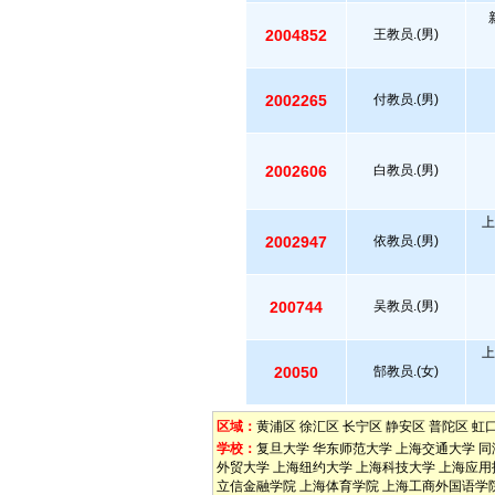
2004852
王教员.(男)
2002265
付教员.(男)
2002606
白教员.(男)
上
2002947
依教员.(男)
200744
吴教员.(男)
上
20050
郜教员.(女)
区域：
黄浦区
徐汇区
长宁区
静安区
普陀区
虹
学校：
复旦大学
华东师范大学
上海交通大学
同
外贸大学
上海纽约大学
上海科技大学
上海应用
立信金融学院
上海体育学院
上海工商外国语学