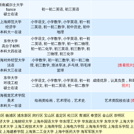
新南威尔士大学
初一初二英语, 初三英语
fiance
硕士在读
上海师范大学
小学语文, 小学数学, 小学英语, 初一初
经济学
二英语, 初一初二数学, 初中历史, 初中
本科大一在读
地理
小学语文, 小学数学, 小学英语, 初一初
东华大学
二英语, 初一初二数学, 初一初二物理,
高分子材料
初一初二化学, 初三英语, 初三数学, 初
本科大四在读
三物理, 初三化学
海对外经贸大学
小学数学, 初一初二数学, 初一初二物
法语
理, 初三数学, 滑冰旱冰, 乒乓球, 羽毛球
[查看照片]
本科大三在读
篮球
东华大学
小学语文, 小学数学, 小学英语, 初一初
成绩优异，认真负责，和
环境工程
二语文, 初一初二英语, 初一初二数学
照片]
硕士在读
海视觉艺术学院
美术
绘画类绘画，艺术理论，艺术史.
艺术类院校在读
[
本科大一在读
口区
杨浦区
浦东新区
闵行区
宝山区
嘉定区
松江区
青浦区
奉贤区
金山区
崇明区
济大学
上海财经大学
上海外国语大学
华东理工大学
华东政法大学
东华大学
上海大学
技术大学
上海工程技术大学
上海商学院
上海电力学院
上海海关学院
上海音乐学院
上
院
上海建桥学院
上海第二工业大学
上海中医药大学
海军军医大学