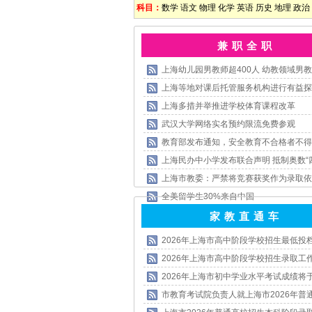
科目：
数学
语文
物理
化学
英语
历史
地理
政治
兼 职 全 职
上海幼儿园男教师超400人 幼教领域男教
上海等地对课后托管服务机构进行有益探
上海多措并举推进学校体育课程改革
武汉大学网络实名预约限流免费参观
教育部发布通知，安全教育不合格者不得
上海民办中小学发布联合声明 抵制奥数“
上海市教委：严禁将竞赛获奖作为录取依
全美留学生30%来自中国
家 教 直 通 车
2026年上海市高中阶段学校招生最低投
2026年上海市高中阶段学校招生录取工
2026年上海市初中学业水平考试成绩将
市教育考试院负责人就上海市2026年普