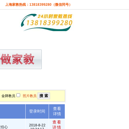
上海家教热线：13818399280（微信同号）
准
关于本站
金牌教员
照片教员
查看
述
登录时间
详情
查看
2018-8-22
责任心
详情