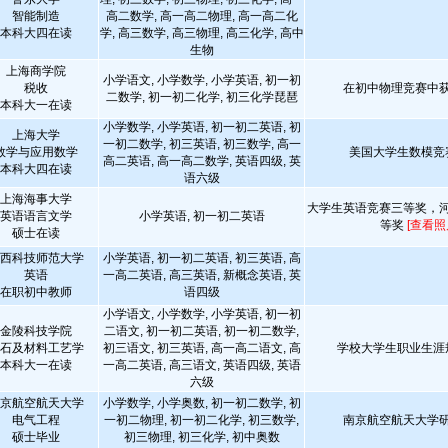
智能制造
高二数学, 高一高二物理, 高一高二化
本科大四在读
学, 高三数学, 高三物理, 高三化学, 高中
生物
上海商学院
小学语文, 小学数学, 小学英语, 初一初
税收
在初中物理竞赛中
二数学, 初一初二化学, 初三化学琵琶
本科大一在读
小学数学, 小学英语, 初一初二英语, 初
上海大学
一初二数学, 初三英语, 初三数学, 高一
数学与应用数学
美国大学生数模竞
高二英语, 高一高二数学, 英语四级, 英
本科大四在读
语六级
上海海事大学
大学生英语竞赛三等奖，
英语语言文学
小学英语, 初一初二英语
等奖
[查看照
硕士在读
西科技师范大学
小学英语, 初一初二英语, 初三英语, 高
英语
一高二英语, 高三英语, 新概念英语, 英
在职初中教师
语四级
小学语文, 小学数学, 小学英语, 初一初
金陵科技学院
二语文, 初一初二英语, 初一初二数学,
石及材料工艺学
初三语文, 初三英语, 高一高二语文, 高
学校大学生职业生涯
本科大一在读
一高二英语, 高三语文, 英语四级, 英语
六级
京航空航天大学
小学数学, 小学奥数, 初一初二数学, 初
电气工程
一初二物理, 初一初二化学, 初三数学,
南京航空航天大学
硕士毕业
初三物理, 初三化学, 初中奥数