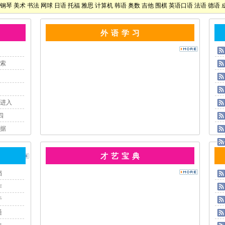
钢琴
美术
书法
网球
日语
托福
雅思
计算机
韩语
奥数
吉他
围棋
英语口语
法语
德语
外 语 学 习
索
进入
四
据
才 艺 宝 典
档
作
于
通