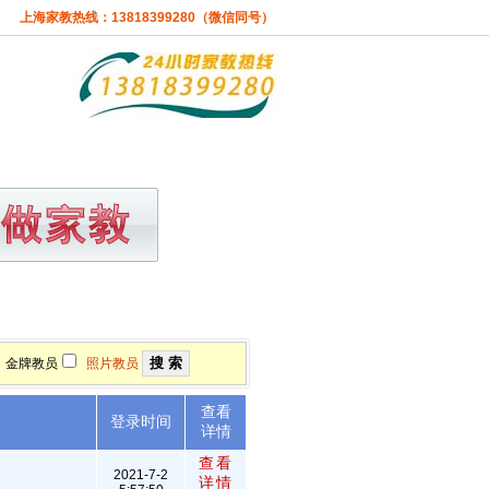
上海家教热线：13818399280（微信同号）
准
关于本站
金牌教员
照片教员
查看
述
登录时间
详情
查看
2021-7-2
详情