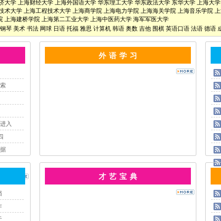
济大学
上海财经大学
上海外国语大学
华东理工大学
华东政法大学
东华大学
上海大学
技术大学
上海工程技术大学
上海商学院
上海电力学院
上海海关学院
上海音乐学院
上
院
上海建桥学院
上海第二工业大学
上海中医药大学
海军军医大学
钢琴
美术
书法
网球
日语
托福
雅思
计算机
韩语
奥数
吉他
围棋
英语口语
法语
德语
外 语 学 习
索
进入
四
据
才 艺 宝 典
档
作
于