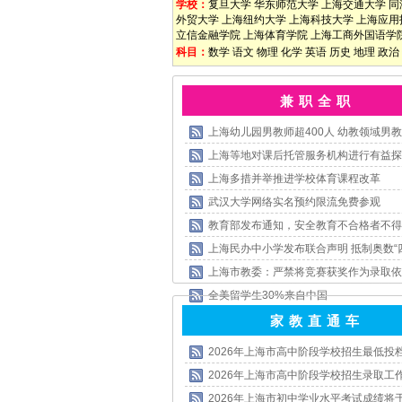
学校：
复旦大学
华东师范大学
上海交通大学
同
外贸大学
上海纽约大学
上海科技大学
上海应用
立信金融学院
上海体育学院
上海工商外国语学
科目：
数学
语文
物理
化学
英语
历史
地理
政治
兼 职 全 职
上海幼儿园男教师超400人 幼教领域男教
上海等地对课后托管服务机构进行有益探
上海多措并举推进学校体育课程改革
武汉大学网络实名预约限流免费参观
教育部发布通知，安全教育不合格者不得
上海民办中小学发布联合声明 抵制奥数“
上海市教委：严禁将竞赛获奖作为录取依
全美留学生30%来自中国
家 教 直 通 车
2026年上海市高中阶段学校招生最低投
2026年上海市高中阶段学校招生录取工
2026年上海市初中学业水平考试成绩将