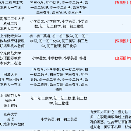
化学工程与工艺
初三化学, 初中历史, 高一高二数学, 高
[查看照片]
本科大一在读
一高二物理, 高一高二化学, 高三英语,
高三数学, 高三物理, 高三化学
海第二工业大学
小学语文, 小学数学, 小学英语, 小学奥
机械工程
。
数, 初一初二数学, 初一初二物理
本科大二在读
上海财经大学
初一初二英语, 初一初二数学, 初一初二
购与供应链管理
物理, 初一初二化学, 初三英语, 初三数
[查看照片]
职培训机构教师
学, 初三物理, 初三化学
华东师范大学
汉语国际教育
小学语文, 小学数学, 小学英语, 韩语
[查看照片]
本科大二在读
小学数学, 小学奥数, 初一初二英语, 初
同济大学
一初二数学, 初三英语, 初三数学, 初中
数学与应用数学
奥数, 高一高二英语, 高一高二数学, 高
本科大一在读
一高二物理, 高三英语, 高三数学, 高三
物理
上海师范大学
初一初二数学, 初一初二物理, 初三数
物理学
学, 初三物理
硕士在读
有亲和力和耐心，懂方法
嘉兴大学
师！在职期间帮助过上百
英语
小学英语, 初一初二英语
习的困惑。也曾帮助害怕
职培训机构教师
起兴趣。英语不枯燥，枯