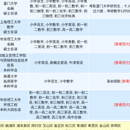
小学语文, 小学数学, 小学英语, 小学奥
厦门大学
数, 初一初二英语, 初一初二数学, 初一
考取厦门大学研究生，个
金融
初二物理, 初一初二化学, 初三数学, 初
过六级，考研数学120
硕士在读
三物理, 初三化学绘画
上海理工大学
小学语文, 小学数学, 小学英语, 初一初
数学
二数学, 初三数学, 高一高二数学
硕士在读
华东理工大学
小学数学, 小学英语, 小学奥数, 初一初
金融
[查看照片]
二英语, 初一初二数学, 初三数学
硕士在读
加坡义安理工学院
与营销和信息技术
小学英语, 新概念英语, 牛津英语
[查看照片]
双系
本科毕业
南通大学
临床医学
小学语文, 小学数学
喜欢唱歌
[查看
本科毕业
初一初二语文, 初一初二英语, 初一初二
数学, 初一初二化学, 初三语文, 初三英
华东理工大学
语, 初三数学, 初三物理, 初三化学, 高一
环境工程
[查看照片]
高二英语, 高一高二数学, 高一高二物
本科大四在读
理, 高一高二化学, 高三英语, 高三数学,
高三物理, 高三化学, 高中生物
口区
杨浦区
浦东新区
闵行区
宝山区
嘉定区
松江区
青浦区
奉贤区
金山区
崇明区