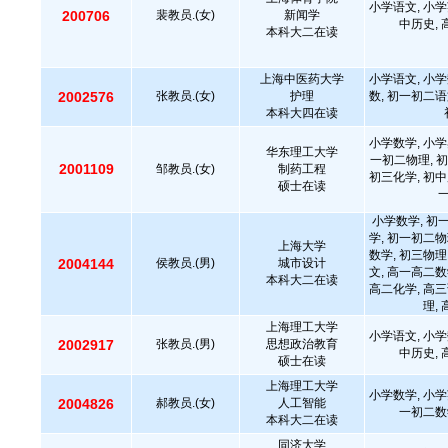
小学语文, 小学
200706
裴教员.(女)
新闻学
中历史,
本科大二在读
上海中医药大学
小学语文, 小学
2002576
张教员.(女)
护理
数, 初一初二语
本科大四在读
小学数学, 小学
华东理工大学
一初二物理, 初
2001109
邹教员.(女)
制药工程
初三化学, 初中
硕士在读
小学数学, 初
学, 初一初二物
上海大学
数学, 初三物理
2004144
侯教员.(男)
城市设计
文, 高一高二数
本科大二在读
高二化学, 高三
理,
上海理工大学
小学语文, 小学
2002917
张教员.(男)
思想政治教育
中历史,
硕士在读
上海理工大学
小学数学, 小学
2004826
郝教员.(女)
人工智能
一初二数
本科大二在读
同济大学