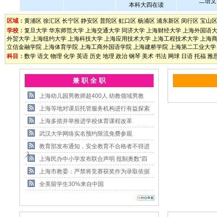
二语文
本科大四在读
区域：
黄浦区
徐汇区
长宁区
静安区
普陀区
虹口区
杨浦区
浦东新区
闵行区
宝山
学校：
复旦大学
华东师范大学
上海交通大学
同济大学
上海财经大学
上海外国语
外贸大学
上海纽约大学
上海科技大学
上海应用技术大学
上海工程技术大学
上海
立信金融学院
上海体育学院
上海工商外国语学院
上海建桥学院
上海第二工业大学
科目：
数学
语文
物理
化学
英语
历史
地理
政治
钢琴
美术
书法
网球
日语
托福
雅
兼 职 全 职
上海幼儿园男教师超400人 幼教领域男教
上海等地对课后托管服务机构进行有益探索
上海多措并举推进学校体育课程改革
武汉大学网络实名预约限流免费参观
教育部发布通知，安全教育不合格者不得进
入
上海民办中小学发布联合声明 抵制奥数“四
上海市教委：严禁将竞赛获奖作为录取依据
全美留学生30%来自中国