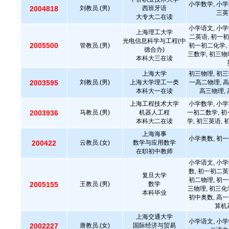
小学数学, 小学
2004818
刘教员.(男)
西班牙语
三英
大专大二在读
小学语文, 小学
上海理工大学
二英语, 初一初
光电信息科学与工程(中
2005500
管教员.(男)
初一初二化学, 
德合办)
三数学, 初三物
本科大三在读
上海大学
初三物理, 初三
2003595
刘教员.(男)
上海大学理工一类
一高二物理, 高
本科大一在读
高三物理, 
上海工程技术大学
小学数学, 小学
2003936
马教员.(男)
机器人工程
一初二数学, 初
本科大二在读
学, 初三英语, 
上海海事
小学奥数, 初一
200422
云教员.(女)
数学与应用数学
在职初中教师
小学语文, 小学
数, 初一初二英
复旦大学
初二物理, 初一
2005155
王教员.(男)
数学
三物理, 初三化
本科毕业
初中奥数, 高一
算机
上海交通大学
小学语文, 小学
2002227
唐教员.(女)
国际经济与贸易