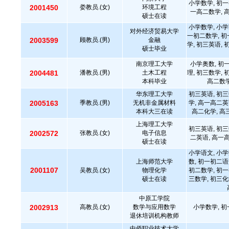
小学数学, 初一
2001450
娄教员.(女)
环境工程
一高二数学, 
硕士在读
小学数学, 小学
对外经济贸易大学
一初二数学, 初
2003599
顾教员.(男)
金融
学, 初三英语, 
硕士毕业
南京理工大学
小学奥数, 初
2004481
潘教员.(男)
土木工程
理, 初三数学, 
本科毕业
高二数学
华东理工大学
初三英语, 初三
2005163
季教员.(男)
无机非金属材料
学, 高一高二英
本科大三在读
高二化学, 高
上海理工大学
初三英语, 初三
2002572
张教员.(女)
电子信息
二英语, 高一
硕士在读
小学语文, 小学
上海师范大学
数, 初一初二语
2001107
吴教员.(女)
物理化学
初二数学, 初一
硕士在读
三数学, 初三化
中原工学院
2002913
高教员.(女)
数学与应用数学
小学数学, 初
退休培训机构教师
中侨职业技术大学