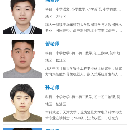
科目：小学语文, 小学数学, 小学英语, 小学奥数, ...
地区：闵行区
现大一就读于华东师范大学数据科学与大数据技术
专业，时间充裕。高中期间就读于市重点高中，总
分常年保持在年极段A+水平，数学...
訾老师
科目：小学数学, 初一初二数学, 初三数学, 初中地理...
地区：松江区
现为中国计量大学安全工程专业硕士研究生，研究
方向为智能外骨骼机器人、嵌入式系统开发与人工
智能算法。目前在卧龙电驱中央研究...
孙老师
科目：小学数学, 初一初二数学, 初一初二物理, 初一...
地区：杨浦区
本科就读于天津大学，现为复旦大学电子科学与技
术专业在读博士（2026级，江湾校区），研究方向
为激光通信。时间充裕，工作日...