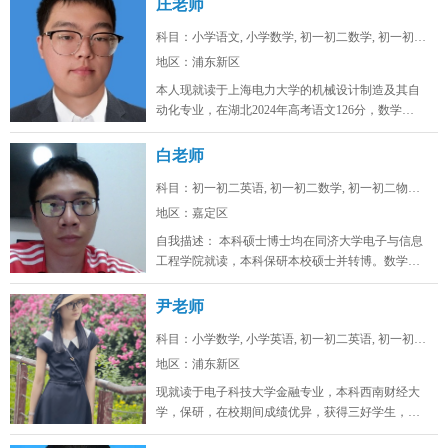
庄老师
科目：小学语文, 小学数学, 初一初二数学, 初一初二...
地区：浦东新区
本人现就读于上海电力大学的机械设计制造及其自
动化专业，在湖北2024年高考语文126分，数学
128，物理88，化学92，...
白老师
科目：初一初二英语, 初一初二数学, 初一初二物理, ...
地区：嘉定区
自我描述： 本科硕士博士均在同济大学电子与信息
工程学院就读，本科保研本校硕士并转博。数学高
考142，物理高考91，化学...
尹老师
科目：小学数学, 小学英语, 初一初二英语, 初一初二...
地区：浦东新区
现就读于电子科技大学金融专业，本科西南财经大
学，保研，在校期间成绩优异，获得三好学生，英
语四级证书，英语六级证书，英语六...