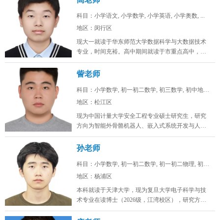
科目：小学语文, 小学数学, 小学英语, 小学奥数, ...
地区：闵行区
现大一就读于华东师范大学数据科学与大数据技术
专业，时间充裕。高中期间就读于市重点高中，总
分常年保持在年极段A+水平，数学...
訾老师
科目：小学数学, 初一初二数学, 初三数学, 初中地理...
地区：松江区
现为中国计量大学安全工程专业硕士研究生，研究
方向为智能外骨骼机器人、嵌入式系统开发与人工
智能算法。目前在卧龙电驱中央研究...
孙老师
科目：小学数学, 初一初二数学, 初一初二物理, 初一...
地区：杨浦区
本科就读于天津大学，现为复旦大学电子科学与技
术专业在读博士（2026级，江湾校区），研究方向
为激光通信。时间充裕，工作日...