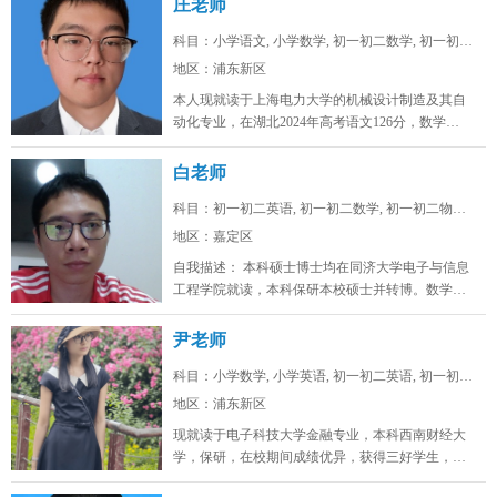
庄老师
科目：小学语文, 小学数学, 初一初二数学, 初一初二...
地区：浦东新区
本人现就读于上海电力大学的机械设计制造及其自
动化专业，在湖北2024年高考语文126分，数学
128，物理88，化学92，...
白老师
科目：初一初二英语, 初一初二数学, 初一初二物理, ...
地区：嘉定区
自我描述： 本科硕士博士均在同济大学电子与信息
工程学院就读，本科保研本校硕士并转博。数学高
考142，物理高考91，化学...
尹老师
科目：小学数学, 小学英语, 初一初二英语, 初一初二...
地区：浦东新区
现就读于电子科技大学金融专业，本科西南财经大
学，保研，在校期间成绩优异，获得三好学生，英
语四级证书，英语六级证书，英语六...