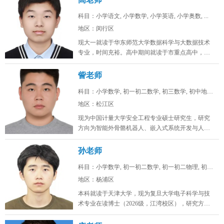
科目：小学语文, 小学数学, 小学英语, 小学奥数, ...
地区：闵行区
现大一就读于华东师范大学数据科学与大数据技术
专业，时间充裕。高中期间就读于市重点高中，总
分常年保持在年极段A+水平，数学...
訾老师
科目：小学数学, 初一初二数学, 初三数学, 初中地理...
地区：松江区
现为中国计量大学安全工程专业硕士研究生，研究
方向为智能外骨骼机器人、嵌入式系统开发与人工
智能算法。目前在卧龙电驱中央研究...
孙老师
科目：小学数学, 初一初二数学, 初一初二物理, 初一...
地区：杨浦区
本科就读于天津大学，现为复旦大学电子科学与技
术专业在读博士（2026级，江湾校区），研究方向
为激光通信。时间充裕，工作日...