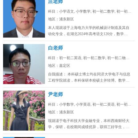
庄老师
科目：小学语文, 小学数学, 初一初二数学, 初一初二...
地区：浦东新区
本人现就读于上海电力大学的机械设计制造及其自
动化专业，在湖北2024年高考语文126分，数学
128，物理88，化学92，...
白老师
科目：初一初二英语, 初一初二数学, 初一初二物理, ...
地区：嘉定区
自我描述： 本科硕士博士均在同济大学电子与信息
工程学院就读，本科保研本校硕士并转博。数学高
考142，物理高考91，化学...
尹老师
科目：小学数学, 小学英语, 初一初二英语, 初一初二...
地区：浦东新区
现就读于电子科技大学金融专业，本科西南财经大
学，保研，在校期间成绩优异，获得三好学生，英
语四级证书，英语六级证书，英语六...