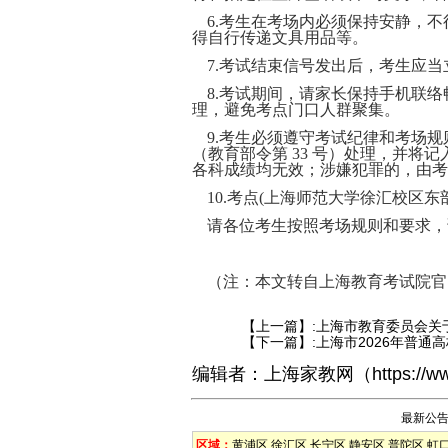
6.考生在考场内必须保持安静，
得自行传递文具用品等。
7.考试结束信号发出后，考生应
8.考试期间，请家长保持手机联
理，避免考点门口人群聚集。
9.考生必须遵守考试纪律和考场
（教育部令第 33 号）处理，并将
各科成绩均无效；涉嫌犯罪的，由考
10.考点(上海师范大学徐汇校区东
请各位考生按照考场规则和要求，
（注：本文转自上海教育考试院官
【上一篇】:
上海市教育委员会关
【下一篇】:
上海市2026年普通
编辑者：
上海家教网
（
https://w
最新公
区域：
黄浦区
徐汇区
长宁区
静安区
普陀区
虹