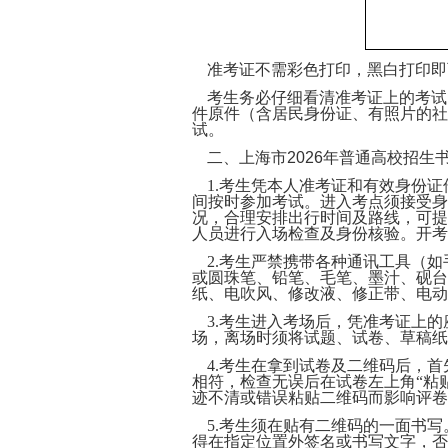
准考证不需彩色打印，黑白打印即
考生务必仔细看清准考证上的考试
件原件（含居民身份证、有照片的社
试。
二、上海市
2026年普通高校招
1.考生凭本人准考证和有效身份
间按时参加考试。进入考点须接受身
况，合理安排出行时间及路线，可提
人员进行入场检查及身份核验。开考
2.考生严禁携带各种通讯工具（
或圆珠笔、铅笔、毛笔、墨汁、砚台
纸、电吹风、修改液、修正带、电动
3.考生进入考场后，凭准考证上
场，离场时须将
试题、试卷、草稿纸
4.考生在拿到试卷及二维码后，首
相符，检查无误后在试卷左上角“粘
迹不清或错误粘贴二维码而影响评卷
5.考生须在贴有二维码的一面书
得在指定位置外签名或书写文字，否