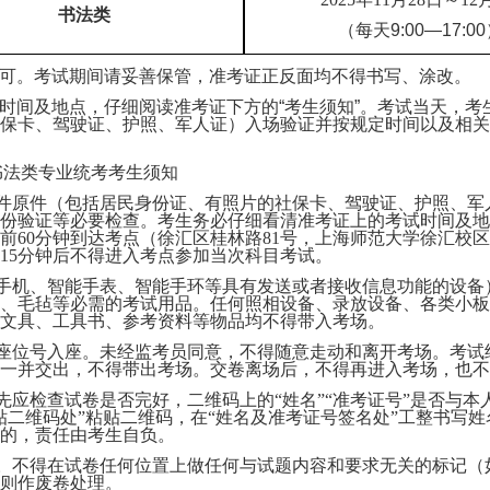
书法类
（每天
9:00—17:0
可。考试期间请妥善保管，准考证正反面均不得书写、涂改。
时间及地点，仔细阅读准考证下方的
“考生须知”。考试当天，
保卡、驾驶证、护照、军人证）入场验证并按规定时间以及相关
生书法类专业统考考生须知
证件原件（包括居民身份证、有照片的社保卡、驾驶证、护照、
份验证等必要检查。考生务必仔细看清准考证上的考试时间及地
前60分钟到达考点（徐汇区桂林路81号，上海师范大学徐汇校
15分钟后不得进入考点参加当次科目考试。
如手机、智能手表、智能手环等具有发送或者接收信息功能的设
、毛毡等必需的考试用品。任何照相设备、录放设备、各类小板
文具、工具书、参考资料等物品均不得带入考场。
的座位号入座。未经监考员同意，不得随意走动和离开考场。考试
一并交出，不得带出考场。交卷离场后，不得再进入考场，也不
先应检查试卷是否完好，二维码上的“姓名”“准考证号”是否与本
贴二维码处”粘贴二维码，在“姓名及准考证号签名处”工整书写
的，责任由考生自负。
写。不得在试卷任何位置上做任何与试题内容和要求无关的标记
则作废卷处理。