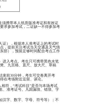
0）
考生须携带本人纸质版准考证和有效证
要求参加考试，二证缺一不得参加考
军人证），根据本人准考证上的考试时
点，提前关注考试当天交通及天气情
区东部），预留足够时间配合考点工作
备）进入考点。考生只可携带黑色水笔
凳、九宫格、直尺、放大尺、草稿
结束前30分钟，考生可交卷离开考
得在考场附近逗留、谈论。
人相符，“考试科目”是否与本场考试
姓名、准考证号。凡因漏填、错填、字
（如汉字、数字、字母、符号等）；不