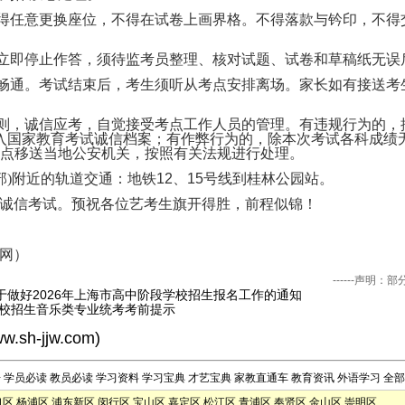
不得任意更换座位，不得在试卷上画界格。不得落款与钤印，不
当立即停止作答，须待监考员整理、核对试题、试卷和草稿纸无误
络畅通。考试结束后，考生须听从考点安排离场。家长如有接送
规则，诚信应考，自觉接受考点工作人员的管理。有违规行为的
记入国家教育考试诚信档案；有作弊行为的，除本次考试各科成绩无
点移送当地公安机关，按照有关法规进行处理。
部)附近的轨道交通
：
地铁
12、15号线到桂林公园站。
诚信考试。预祝各位艺考生旗开得胜，前程似锦！
网）
------声
于做好2026年上海市高中阶段学校招生报名工作的通知
高校招生音乐类专业统考考前提示
ww.sh-jjw.com
)
告
学员必读
教员必读
学习资料
学习宝典
才艺宝典
家教直通车
教育资讯
外语学习
全部
口区
杨浦区
浦东新区
闵行区
宝山区
嘉定区
松江区
青浦区
奉贤区
金山区
崇明区