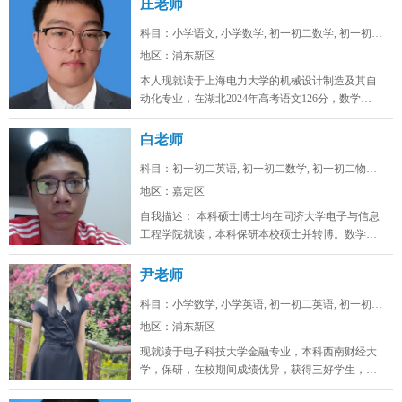
庄老师
科目：小学语文, 小学数学, 初一初二数学, 初一初二...
地区：浦东新区
本人现就读于上海电力大学的机械设计制造及其自
动化专业，在湖北2024年高考语文126分，数学
128，物理88，化学92，...
白老师
科目：初一初二英语, 初一初二数学, 初一初二物理, ...
地区：嘉定区
自我描述： 本科硕士博士均在同济大学电子与信息
工程学院就读，本科保研本校硕士并转博。数学高
考142，物理高考91，化学...
尹老师
科目：小学数学, 小学英语, 初一初二英语, 初一初二...
地区：浦东新区
现就读于电子科技大学金融专业，本科西南财经大
学，保研，在校期间成绩优异，获得三好学生，英
语四级证书，英语六级证书，英语六...