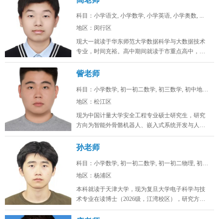
科目：小学语文, 小学数学, 小学英语, 小学奥数, ...
地区：闵行区
现大一就读于华东师范大学数据科学与大数据技术
专业，时间充裕。高中期间就读于市重点高中，总
分常年保持在年极段A+水平，数学...
訾老师
科目：小学数学, 初一初二数学, 初三数学, 初中地理...
地区：松江区
现为中国计量大学安全工程专业硕士研究生，研究
方向为智能外骨骼机器人、嵌入式系统开发与人工
智能算法。目前在卧龙电驱中央研究...
孙老师
科目：小学数学, 初一初二数学, 初一初二物理, 初一...
地区：杨浦区
本科就读于天津大学，现为复旦大学电子科学与技
术专业在读博士（2026级，江湾校区），研究方向
为激光通信。时间充裕，工作日...