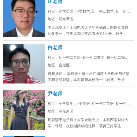
庄老师
科目：小学语文, 小学数学, 初一初二数学, 初一初二...
地区：浦东新区
本人现就读于上海电力大学的机械设计制造及其自
动化专业，在湖北2024年高考语文126分，数学
128，物理88，化学92，...
白老师
科目：初一初二英语, 初一初二数学, 初一初二物理, ...
地区：嘉定区
自我描述： 本科硕士博士均在同济大学电子与信息
工程学院就读，本科保研本校硕士并转博。数学高
考142，物理高考91，化学...
尹老师
科目：小学数学, 小学英语, 初一初二英语, 初一初二...
地区：浦东新区
现就读于电子科技大学金融专业，本科西南财经大
学，保研，在校期间成绩优异，获得三好学生，英
语四级证书，英语六级证书，英语六...