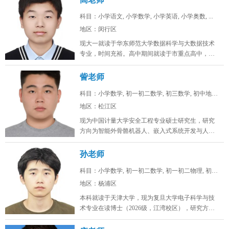
科目：小学语文, 小学数学, 小学英语, 小学奥数, ...
地区：闵行区
现大一就读于华东师范大学数据科学与大数据技术
专业，时间充裕。高中期间就读于市重点高中，总
分常年保持在年极段A+水平，数学...
訾老师
科目：小学数学, 初一初二数学, 初三数学, 初中地理...
地区：松江区
现为中国计量大学安全工程专业硕士研究生，研究
方向为智能外骨骼机器人、嵌入式系统开发与人工
智能算法。目前在卧龙电驱中央研究...
孙老师
科目：小学数学, 初一初二数学, 初一初二物理, 初一...
地区：杨浦区
本科就读于天津大学，现为复旦大学电子科学与技
术专业在读博士（2026级，江湾校区），研究方向
为激光通信。时间充裕，工作日...