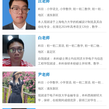
庄老师
科目：小学语文, 小学数学, 初一初二数学, 初一初二...
地区：浦东新区
本人现就读于上海电力大学的机械设计制造及其自
动化专业，在湖北2024年高考语文126分，数学
128，物理88，化学92，...
白老师
科目：初一初二英语, 初一初二数学, 初一初二物理, ...
地区：嘉定区
自我描述： 本科硕士博士均在同济大学电子与信息
工程学院就读，本科保研本校硕士并转博。数学高
考142，物理高考91，化学...
尹老师
科目：小学数学, 小学英语, 初一初二英语, 初一初二...
地区：浦东新区
现就读于电子科技大学金融专业，本科西南财经大
学，保研，在校期间成绩优异，获得三好学生，英
语四级证书，英语六级证书，英语六...