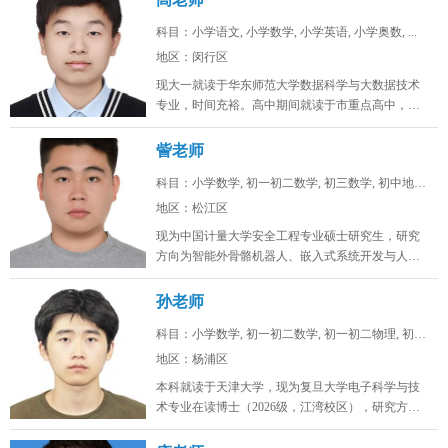
科目：小学语文, 小学数学, 小学英语, 小学奥数, ...
地区：闵行区
现大一就读于华东师范大学数据科学与大数据技术
专业，时间充裕。高中期间就读于市重点高中，总
分常年保持在年极段A+水平，数学...
訾老师
科目：小学数学, 初一初二数学, 初三数学, 初中地理...
地区：松江区
现为中国计量大学安全工程专业硕士研究生，研究
方向为智能外骨骼机器人、嵌入式系统开发与人工
智能算法。目前在卧龙电驱中央研究...
孙老师
科目：小学数学, 初一初二数学, 初一初二物理, 初一...
地区：杨浦区
本科就读于天津大学，现为复旦大学电子科学与技
术专业在读博士（2026级，江湾校区），研究方向
为激光通信。时间充裕，工作日...